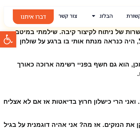
שורת
הבלוג
צור קשר
דברו איתנו
בדוק את האפשרות של ניתוח לקיצור קיבה. שילמתי במיטב
פתח סרגל
 היה כנראה מנתח אותי בו ברגע על שולחן
מכן, הוא גם חשף בפניי רשימה ארוכה כאורך
ני הרי כישלון חרוץ בדיאטות אז אם לא אצליח
 אז ייקח לי בערך 3 שנים לרדת את כל המשקל הזה ואחר כך עוד 3 שנים לתקן את הנזקים. אז מה? אני אהיה דוגמנית על בגיל