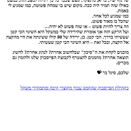
של גוף יעיל, בריא, מתפקד, ונפש שכבר כל כך רגילה למצב הזה, כמעט
כאילו שזה תמיד היה ככה. מקום שיש בו שמחה פשוטה, כמו שמגיע לי
באמת.
כמו שמגיע לכל אחד.
שהכל בו מאוד פשוט.
וזה צריך להיות פשוט – או שזה פשוט לא יהיה…
ועל הרקע הזה אני אומרת שהירידה שלי במשקל היא השינוי הכי קטן
שעשיתי בדרך. הכי קטן. כן, ירידה של 80 קילו ששינתה את חיי מהקצה
אל הקצה, ובכל זאת – היא השינוי הכי קטן שעשיתי.
מוכנים לקחת את ה"סיכון" שבלחשוב אחרת? לנהוג אחרת? להשיג
תוצאה אחרת? מוזמנים להצטרף לקבוצת הפייסבוק שלנו ולהזמין גם
מכרים.
שלכם, סיגל בר 💝
בקהילת הפייסבוק שהקמנו עבור מקוצרי קיבה ומתמודדי משקל