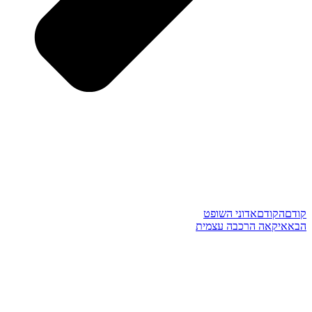
קודם
הקודם
אדוני השופט
הבא
איקאה הרכבה עצמית