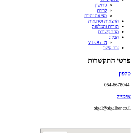
גירושין
לרזות
מציאת זוגיות
הרצאות וסדנאות
תודות והמלצות
מהתקשורת
הבלוג
ה- VLOG
צור קשר
פרטי התקשרות
טלפון
054-6678044
אימייל
sigal@sigalbar.co.il
דרך הרימון 35, בן שמן