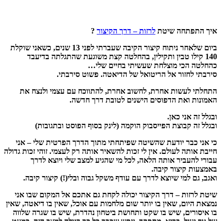
איך התפתחה שיטת
לרזות – דרך הקיצור
?
ביום שלאחר ניתוח קיצור הקיבה שעברתי לפני 13 שנים, כשאני שוקלת
140 קילו טבין ותקילין, בהחלטה קצת משוגעת שהתגלתה בדיעבד
כהחלטה הכי מוצלחת שעשיתי בחיים שלי…
סירבתי לחזור אל הריטואל של הדיאטה. פשוט סירבתי.
התחלתי לעשות אחרת, לחשוב אחרת, להתווכח עם עצמי ולנצח את
האמונות ואת הדפוסים הישנים לטובת דרך חדשה.
ובגלל זה אני כאן.
ובגלל זה קבוצת הפייסבוק הוקמה (לינק בסוף הפוסט ובתגובות)
כי אני כבר יודעת שהשיטה שפיתחתי מתוך הדרך הפרטית שלי – אני
חייבת אותה לעולם. אין לי זכות להשאיר אותה רק לעצמי. זוהי זכות גדולה
עבורי להעביר אותה הלאה, לכל מי שהגיע למצב שלי ויוצא לדרך
באמצעות קיצור קיבה.
ואגב, גם למי שיוצא לדרך עם עודף משקל גבוה ובלי(!) קיצור קיבה.
שיטת לרזות – דרך הקיצור יכולה לקחת גם אתכם אל המקום שבו אני
נמצאת היום, שאין בו יותר שום מלחמות עם אוכל, שאין בו דיאטה, שאין
בו איסורים, שיש בו שקט ותחושת ביטחון נהדרת, שיש בו שגרה שלווה