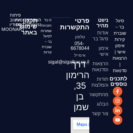
פיתוח
פרטי
ניווט
הצהרת
תקנון
מדיניות
ועיצוב
סיגל
© כל
נגישות
פרטיות
סטודיו
מהיר
שימוש
התקשרות
הזכויות
בר –
MOONART
שמורות
באתר
אודות
שוברת
לסיגל
טלפון
סיגל בר
קירות
בר –
054-
אימון
שוברת
אימון
6678044
אישי |
קירות
אישי
אימייל
הרצאות
דרך
sigal@sigalbar.co.il
הרצאות
|
וסדנאות
סדנאות
הרימון
לתכנים
תודות
35,
נוספים
והמלצות
בן
מהתקשורת
הבלוג
שמן
צור קשר