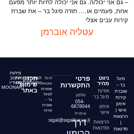
– גם אני יכול/ה. גם אני יכולה לחיות יותר מפעם
אחת, פעמיים או…. תודה סיגל בר – את שברת
קירות עבים אצלי
עטליה אוברמן
פיתוח
פרטי
ניווט
הצהרת
תקנון
מדיניות
ועיצוב
סיגל
© כל
נגישות
פרטיות
סטודיו
מהיר
שימוש
התקשרות
הזכויות
בר –
MOONART
שמורות
באתר
אודות
שוברת
לסיגל
טלפון
סיגל בר
קירות
בר –
054-
אימון
שוברת
אימון
6678044
אישי |
קירות
אישי
אימייל
הרצאות
דרך
sigal@sigalbar.co.il
הרצאות
|
וסדנאות
סדנאות
הרימון