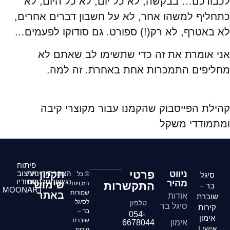
לכבודכם… בבקשה, לא כל יום, לא כל היום, לא
כתחליף למשהו אחר, לא על חשבון דברים אחרים,
לא באטרף, לא רק(!) ספורט. גם סודוקו לפעמים…
אני אומרת את זה כדי שתשימו לב שאתם לא
מחליפים התמכרות אחת באחרת. זה למה.
קהילת הפייסבוק שהקמנו עבור מקוצרי קיבה
ומתמודדי משקל
פיתוח
פרטי
ניווט
הצהרת
תקנון
מדיניות
ועיצוב
סיגל
© כל
נגישות
פרטיות
סטודיו
מהיר
שימוש
התקשרות
הזכויות
בר –
MOONART
שמורות
באתר
אודות
שוברת
לסיגל
טלפון
סיגל בר
קירות
בר –
054-
אימון
שוברת
אימון
6678044
אישי |
קירות