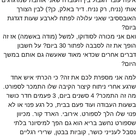
איפה עובר הגבול בין העובדה שאני אוהבת שמדגדגים
אותי (נניח, רק נניח. דיר באלק, כן?) לבין הצורך
האובססיבי שאני עלולה לפתח לארבע שעות דגדגת
ביום?
ואם אני מכורה לסודוקו, למשל (מודה באשמה) אז זה
הופך את זה לסבבה לפתור 30 ביום? על חשבון
דברים אחרים שכדאי מאוד שאעשה גם אותם במשך
היום?
למה אני מספרת לכם את זה? כי הכרתי איש אחד
שרגע אחרי ניתוח קיצור הקיבה שלו התמכר לספורט.
מה זה התמכר? 4 סשנים ביום, 3 פעמים חדר כושר
בשעות העבודה ועוד פעם בבית, כל רגע פנוי או לא
פנוי שלו הלך לספורט. אירובי. הארד קור. מכיוון
שספורט נחשב בריא הוא גם הפך למיסיונר בלתי
נסבל לענייני כושר, קוביות בבטן, שרירי רגליים