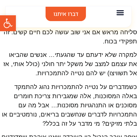
דברו איתנו
פתח סרגל
אודות סיגל בר
אימון אישי
הרצאות וסדנאות
תודות והמלצות
סליחה מראש אם אני שוב עושה לכם חיים קשים. זה
תפקידי בכוח.
למקרה שלא ידעתם עד שהגעתי… אנשים שהביאו
את עצמם למצב של משקל יתר חולני (כולל אותי, אז
אל תשוויצו) יש להם נטייה להתמכרויות.
כשמדברים על נטייה להתמכרויות נהוג להתמקד
באלה המסוכנות, אלה שמגבירות צריכת חומרים
מסוכנים או התנהגויות מסוכנות… אבל מה עם
התמכרויות לדברים שנחשבים בריאים, נורמטיביים או
בלתי מזיקים? מי מדבר על זה בכלל?