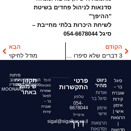
סדנאות לניהול פחדים בשיטת
"ההיפך"
לשיחת היכרות בלתי מחייבת –
סיגל 054-6678044
הקודם
הבא
3 דברים שלא סיפרו לך על קיצור קיבה
מודל לחיקוי
פיתוח
פרטי
ניווט
הצהרת
תקנון
מדיניות
ועיצוב
סיגל
© כל
נגישות
פרטיות
סטודיו
מהיר
שימוש
התקשרות
הזכויות
בר –
MOONART
שמורות
באתר
אודות
שוברת
לסיגל
טלפון
סיגל בר
קירות
בר –
054-
אימון
שוברת
אימון
6678044
אישי |
קירות
אישי
אימייל
הרצאות
דרך
sigal@sigalbar.co.il
הרצאות
|
וסדנאות
סדנאות