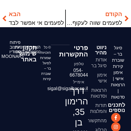
הקודם
הבא
לפעמים שווה לעקוף מימין
לפעמים אי אפשר לבד
פיתוח
פרטי
ניווט
הצהרת
תקנון
מדיניות
ועיצוב
סיגל
© כל
נגישות
פרטיות
סטודיו
מהיר
שימוש
התקשרות
הזכויות
בר –
MOONART
שמורות
באתר
אודות
שוברת
לסיגל
טלפון
סיגל בר
קירות
בר –
054-
אימון
שוברת
אימון
6678044
אישי |
קירות
אישי
אימייל
הרצאות
דרך
sigal@sigalbar.co.il
הרצאות
|
וסדנאות
סדנאות
הרימון
לתכנים
תודות
35,
נוספים
והמלצות
בן
מהתקשורת
הבלוג