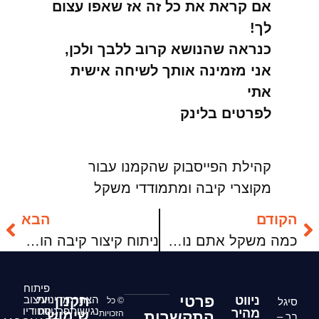
אם קראת את כל זה אז שאפו עצום
לך!
כנראה שהנושא קרוב ללבך ולכן,
אני מזמינה אותך לשיחה אישית
אתי
לפרטים בלינק
קהילת הפייסבוק שהקמנו עבור
מקוצרי קיבה ומתמודדי משקל
הקודם
הבא
כמה משקל אתם נותנים למשקל בחיים שלכם?
ניתוח קיצור קיבה הוא ממש לא הסוף!
פיתוח
פרטי
ניווט
הצהרת
תקנון
מדיניות
ועיצוב
סיגל
© כל
נגישות
פרטיות
סטודיו
מהיר
שימוש
התקשרות
הזכויות
בר –