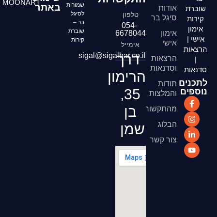
MOONART
שמורות
באתר
אודות
שוברת
לסיגל
טלפון
סיגל בר
קירות
בר –
054-
אימון
שוברת
אימון
6678044
אישי |
קירות
אישי
אימייל
הרצאות
דרך
sigal@sigalbar.co.il
הרצאות
|
וסדנאות
סדנאות
הרימון
לתכנים
תודות
35,
נוספים
והמלצות
בן
מהתקשורת
הבלוג
שמן
צור קשר