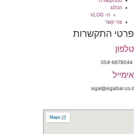
מהתקשורת
הבלוג
ה- VLOG
צור קשר
פרטי התקשרות
טלפון
054-6678044
אימייל
sigal@sigalbar.co.il
דרך הרימון 35, בן שמן