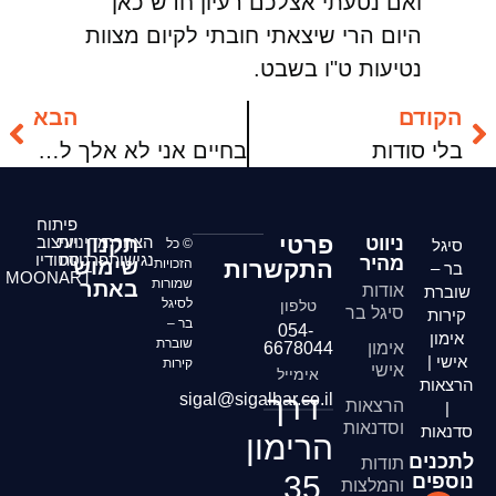
ואם נטעתי אצלכם רעיון חדש כאן
היום הרי שיצאתי חובתי לקיום מצוות
נטיעות ט"ו בשבט.
הקודם
הבא
בלי סודות
בחיים אני לא אלך לאיבוד
פיתוח
פרטי
ניווט
הצהרת
תקנון
מדיניות
ועיצוב
סיגל
© כל
נגישות
פרטיות
סטודיו
מהיר
שימוש
התקשרות
הזכויות
בר –
MOONART
שמורות
באתר
אודות
שוברת
לסיגל
טלפון
סיגל בר
קירות
בר –
054-
אימון
שוברת
אימון
6678044
אישי |
קירות
אישי
אימייל
הרצאות
דרך
sigal@sigalbar.co.il
הרצאות
|
וסדנאות
סדנאות
הרימון
לתכנים
תודות
35,
נוספים
והמלצות