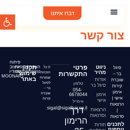
דברו איתנו
פתח סרגל
אודות סיגל בר
אימון אישי
הרצאות וסדנאות
תודות והמלצות
צור קשר
פיתוח
פרטי
ניווט
הצהרת
תקנון
מדיניות
ועיצוב
סיגל
© כל
נגישות
פרטיות
סטודיו
מהיר
שימוש
התקשרות
הזכויות
בר –
MOONART
שמורות
באתר
אודות
שוברת
לסיגל
טלפון
סיגל בר
קירות
בר –
054-
אימון
שוברת
אימון
6678044
אישי |
קירות
אישי
אימייל
הרצאות
דרך
sigal@sigalbar.co.il
הרצאות
|
וסדנאות
סדנאות
הרימון
לתכנים
תודות
נוספים