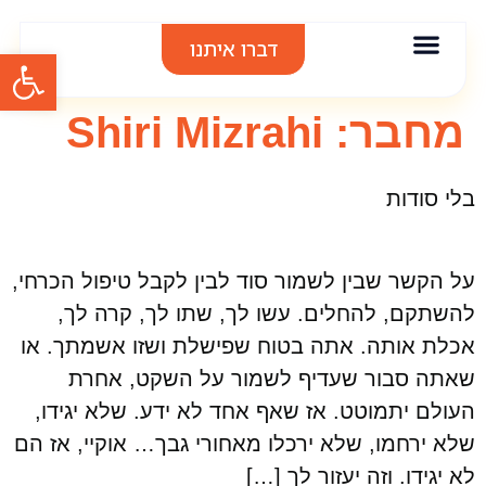
דברו איתנו
פתח סרגל
אודות סיגל בר
אימון אישי
הרצאות וסדנאות
תודות והמלצות
מחבר:
Shiri Mizrahi
בלי סודות
על הקשר שבין לשמור סוד לבין לקבל טיפול הכרחי,
להשתקם, להחלים. עשו לך, שתו לך, קרה לך,
אכלת אותה. אתה בטוח שפישלת ושזו אשמתך. או
שאתה סבור שעדיף לשמור על השקט, אחרת
העולם יתמוטט. אז שאף אחד לא ידע. שלא יגידו,
שלא ירחמו, שלא ירכלו מאחורי גבך… אוקיי, אז הם
לא יגידו. וזה יעזור לך […]