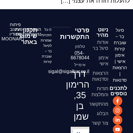
להעלות חזרה את עצמי […]
פיתוח
פרטי
ניווט
הצהרת
תקנון
מדיניות
ועיצוב
סיגל
© כל
נגישות
פרטיות
סטודיו
מהיר
שימוש
התקשרות
הזכויות
בר –
MOONART
שמורות
באתר
אודות
שוברת
לסיגל
טלפון
סיגל בר
קירות
בר –
054-
אימון
שוברת
אימון
6678044
אישי |
קירות
אישי
אימייל
הרצאות
דרך
sigal@sigalbar.co.il
הרצאות
|
וסדנאות
סדנאות
הרימון
לתכנים
תודות
35,
נוספים
והמלצות
בן
מהתקשורת
הבלוג
שמן
צור קשר