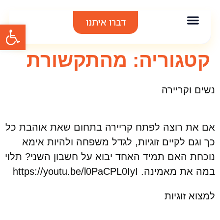
דברו איתנו
פתח סרגל
אודות סיגל בר
אימון אישי
הרצאות וסדנאות
תודות והמלצות
קטגוריה:
מהתקשורת
נשים וקריירה
אם את רוצה לפתח קריירה בתחום שאת אוהבת כל
כך וגם לקיים זוגיות, לגדל משפחה ולהיות אימא
נוכחת האם תמיד האחד יבוא על חשבון השני? תלוי
במה את מאמינה. https://youtu.be/l0PaCPL0IyI
למצוא זוגיות