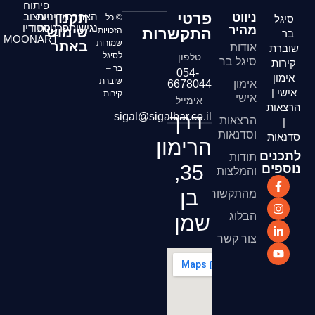
פיתוח
פרטי
ניווט
הצהרת
תקנון
מדיניות
ועיצוב
סיגל
© כל
נגישות
פרטיות
סטודיו
מהיר
שימוש
התקשרות
הזכויות
בר –
MOONART
שמורות
באתר
אודות
שוברת
לסיגל
טלפון
סיגל בר
קירות
בר –
054-
אימון
שוברת
אימון
6678044
אישי |
קירות
אישי
אימייל
הרצאות
דרך
sigal@sigalbar.co.il
הרצאות
|
וסדנאות
סדנאות
הרימון
לתכנים
תודות
35,
נוספים
והמלצות
בן
מהתקשורת
הבלוג
שמן
צור קשר