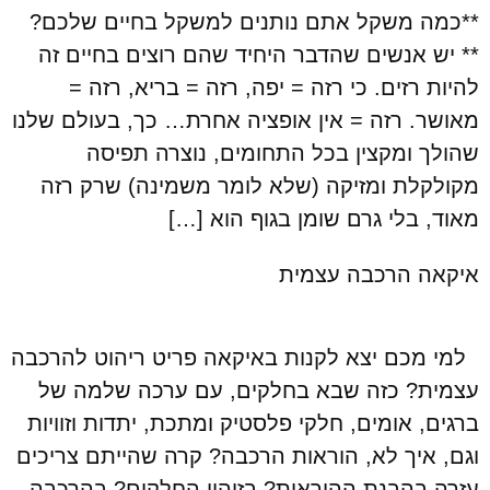
**כמה משקל אתם נותנים למשקל בחיים שלכם?
** יש אנשים שהדבר היחיד שהם רוצים בחיים זה
להיות רזים. כי רזה = יפה, רזה = בריא, רזה =
מאושר. רזה = אין אופציה אחרת… כך, בעולם שלנו
שהולך ומקצין בכל התחומים, נוצרה תפיסה
מקולקלת ומזיקה (שלא לומר משמינה) שרק רזה
מאוד, בלי גרם שומן בגוף הוא […]
איקאה הרכבה עצמית
למי מכם יצא לקנות באיקאה פריט ריהוט להרכבה
עצמית? כזה שבא בחלקים, עם ערכה שלמה של
ברגים, אומים, חלקי פלסטיק ומתכת, יתדות וזוויות
וגם, איך לא, הוראות הרכבה? קרה שהייתם צריכים
עזרה בהבנת ההוראות? בזיהוי החלקים? בהרכבה